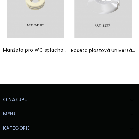
Manžeta pro WC splachovací trubky
Roseta plastová universální
O NÁKUPU

MENU

KATEGORIE
